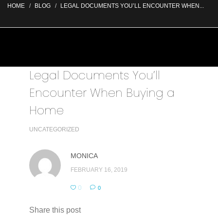
HOME
BLOG
LEGAL DOCUMENTS YOU’LL ENCOUNTER WHEN...
Legal Documents You’ll
Encounter When Buying a
Home
UNCATEGORIZED
MONICA
FEBRUARY 16, 2019
0
0
Share this post