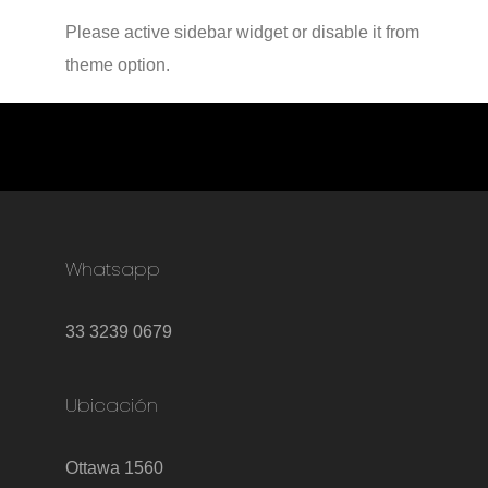
Please active sidebar widget or disable it from
theme option.
Whatsapp
33 3239 0679
Ubicación
Ottawa 1560