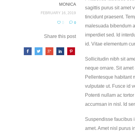
MONICA
sagittis purus sit amet 
FEBRUARY 16, 2019
tincidunt praesent. Tem
0
0
malesuada bibendum arc
imperdiet sed. Id interd
Share this post
id. Vitae elementum cur
Sollicitudin nibh sit am
neque ornare. Sit amet 
Pellentesque habitant 
vulputate ut. Fusce id ve
Potenti nullam ac torto
accumsan in nisl. Id sem
Suspendisse faucibus i
amet. Amet nisl purus in 