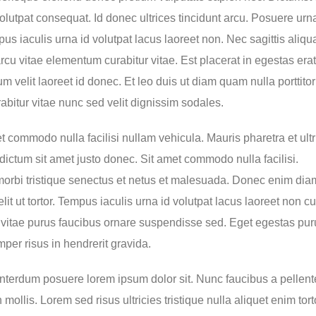
volutpat consequat. Id donec ultrices tincidunt arcu. Posuere urn
pus iaculis urna id volutpat lacus laoreet non. Nec sagittis aliq
u vitae elementum curabitur vitae. Est placerat in egestas erat
um velit laoreet id donec. Et leo duis ut diam quam nulla porttit
abitur vitae nunc sed velit dignissim sodales.
et commodo nulla facilisi nullam vehicula. Mauris pharetra et ult
dictum sit amet justo donec. Sit amet commodo nulla facilisi.
morbi tristique senectus et netus et malesuada. Donec enim dia
lit ut tortor. Tempus iaculis urna id volutpat lacus laoreet non cu
r vitae purus faucibus ornare suspendisse sed. Eget egestas pur
per risus in hendrerit gravida.
nterdum posuere lorem ipsum dolor sit. Nunc faucibus a pellent
mollis. Lorem sed risus ultricies tristique nulla aliquet enim torto