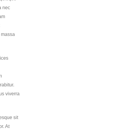
a nec
uam
or massa
rices
m
rabitur.
us viverra
esque sit
r. At