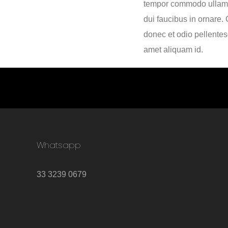
tempor commodo ullamco
dui faucibus in ornare.
donec et odio pellentesq
amet aliquam id.
Whatsapp
33 3239 0679