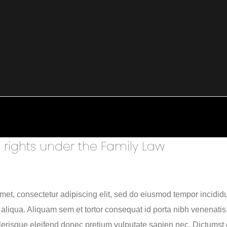
 rights under the Family Law
met, consectetur adipiscing elit, sed do eiusmod tempor incididu
aliqua. Aliquam sem et tortor consequat id porta nibh venenatis
lerisque eleifend donec pretium vulputate sapien nec. Dictumst