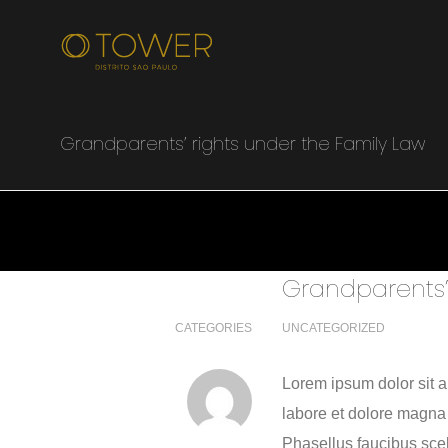
Grandparents’ rights under the Family Law
Grandparents’
CATEGORIES
UNCATEGORIZED
Lorem ipsum dolor sit a
labore et dolore magna 
Phasellus faucibus sce