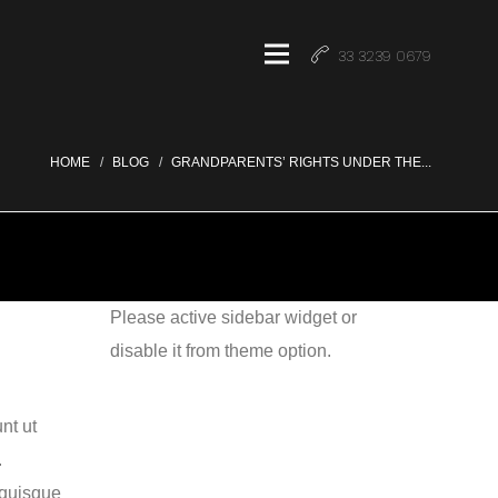
33 3239 0679
HOME
BLOG
GRANDPARENTS’ RIGHTS UNDER THE...
Please active sidebar widget or
disable it from theme option.
nt ut
.
 quisque