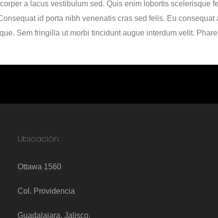
rper a lacus vestibulum sed. Quis enim lobortis scelerisque 
 Consequat id porta nibh venenatis cras sed felis. Eu consequat a
ue. Sem fringilla ut morbi tincidunt augue interdum velit. Pharet
Ubicación
Ottawa 1560
Col. Providencia
Guadalajara, Jalisco.