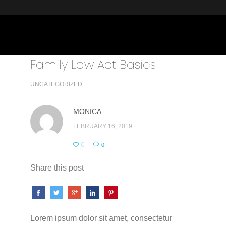
Family Law Act Basics
UNCATEGORIZED
MONICA
FEBRUARY 16, 2019
0
0
Share this post
Lorem ipsum dolor sit amet, consectetur